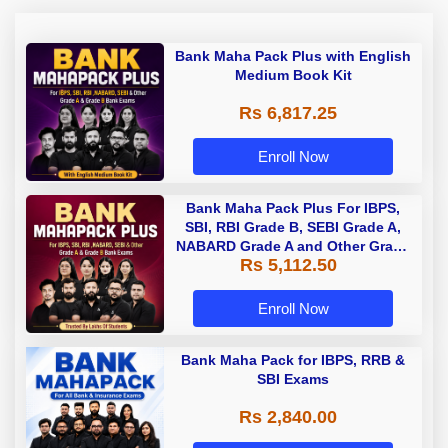
Bank Maha Pack Plus with English
Medium Book Kit
Rs 6,817.25
Enroll Now
Bank Maha Pack Plus For IBPS,
SBI, RBI Grade B, SEBI Grade A,
NABARD Grade A and Other Grade
Rs 5,112.50
A & Grade B Bank Exams
Enroll Now
Bank Maha Pack for IBPS, RRB &
SBI Exams
Rs 2,840.00