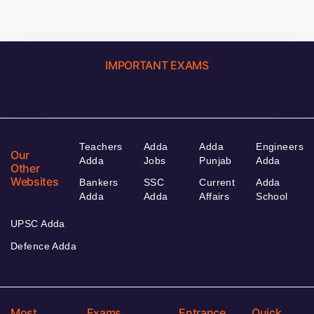
IMPORTANT EXAMS
Teachers
Adda
Adda
Engineers
Our
Adda
Jobs
Punjab
Adda
Other
Websites
Bankers
SSC
Current
Adda
Adda
Adda
Affairs
School
UPSC Adda
Defence Adda
Most
Exams
Entrance
Quick