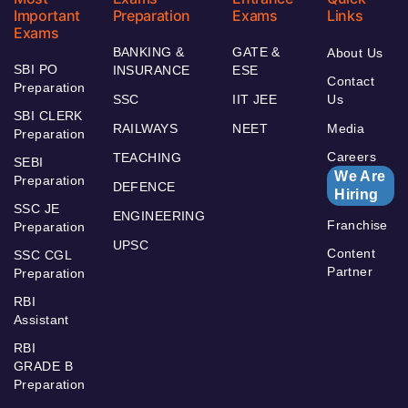
Important
Preparation
Exams
Links
Exams
BANKING &
GATE &
About Us
SBI PO
INSURANCE
ESE
Contact
Preparation
SSC
IIT JEE
Us
SBI CLERK
RAILWAYS
NEET
Media
Preparation
Careers
TEACHING
SEBI
We Are
Preparation
DEFENCE
Hiring
SSC JE
ENGINEERING
Franchise
Preparation
UPSC
Content
SSC CGL
Partner
Preparation
RBI
Assistant
RBI
GRADE B
Preparation