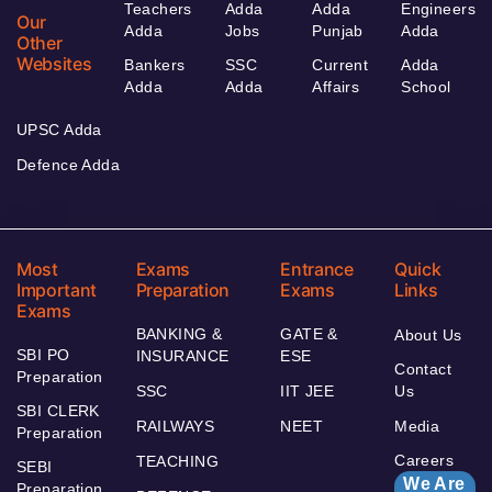
Teachers
Adda
Adda
Engineers
Our
Adda
Jobs
Punjab
Adda
Other
Websites
Bankers
SSC
Current
Adda
Adda
Adda
Affairs
School
UPSC Adda
Defence Adda
Most
Exams
Entrance
Quick
Important
Preparation
Exams
Links
Exams
BANKING &
GATE &
About Us
SBI PO
INSURANCE
ESE
Contact
Preparation
SSC
IIT JEE
Us
SBI CLERK
RAILWAYS
NEET
Media
Preparation
Careers
TEACHING
SEBI
We Are
Preparation