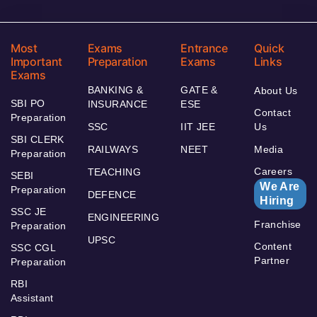
Most
Exams
Entrance
Quick
Important
Preparation
Exams
Links
Exams
BANKING &
GATE &
About Us
SBI PO
INSURANCE
ESE
Contact
Preparation
SSC
IIT JEE
Us
SBI CLERK
RAILWAYS
NEET
Media
Preparation
Careers
TEACHING
SEBI
We Are
Preparation
DEFENCE
Hiring
SSC JE
ENGINEERING
Franchise
Preparation
UPSC
Content
SSC CGL
Partner
Preparation
RBI
Assistant