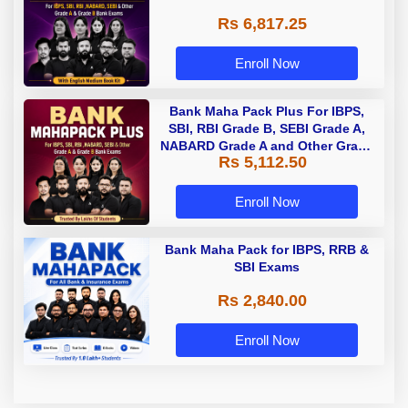
Rs 6,817.25
Enroll Now
Bank Maha Pack Plus For IBPS,
SBI, RBI Grade B, SEBI Grade A,
NABARD Grade A and Other Grade
Rs 5,112.50
A & Grade B Bank Exams
Enroll Now
Bank Maha Pack for IBPS, RRB &
SBI Exams
Rs 2,840.00
Enroll Now