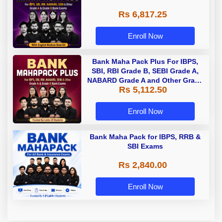
Rs 6,817.25
Enroll Now
Bank Maha Pack Plus For IBPS,
SBI, RBI Grade B, SEBI Grade A,
NABARD Grade A and Other Grade
Rs 5,112.50
A & Grade B Bank Exams
Enroll Now
Bank Maha Pack for IBPS, RRB &
SBI Exams
Rs 2,840.00
Enroll Now