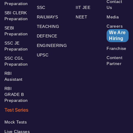
Contact
Preparation
SSC
IIT JEE
Us
SBI CLERK
RAILWAYS
NEET
Media
Preparation
Careers
TEACHING
SEBI
We Are
Preparation
DEFENCE
Hiring
SSC JE
ENGINEERING
Franchise
Preparation
UPSC
Content
SSC CGL
Partner
Preparation
RBI
Assistant
RBI
GRADE B
Preparation
Test Series
Mock Tests
Live Classes