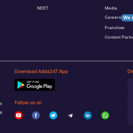
NEET
Media
Careers
We 
Franchise
Content Partn
Download Adda247 App
Di
Follow us on
f
it