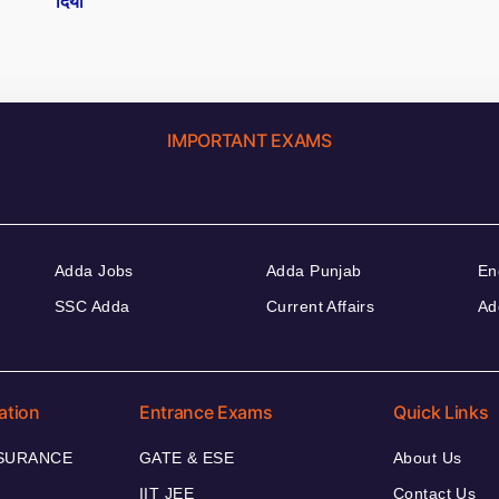
दिया
IMPORTANT EXAMS
Adda Jobs
Adda Punjab
En
SSC Adda
Current Affairs
Ad
ation
Entrance Exams
Quick Links
NSURANCE
GATE & ESE
About Us
IIT JEE
Contact Us