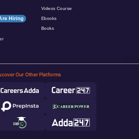
Videos Course
Are Hiring
Ebooks
Books
er
scover Our Other Platforms