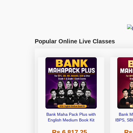
Popular Online Live Classes
Bank Maha Pack Plus with
Bank M
English Medium Book Kit
IBPS, SB
Grade A,
Rs 6,817.25
Rs
Other Gra