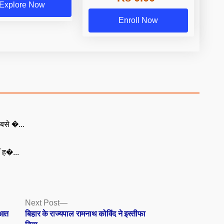
Explore Now
Enroll Now
बसे �...
ँ ह�...
Next
Next Post
post:
ुआत
बिहार के राज्यपाल रामनाथ कोविंद ने इस्तीफा