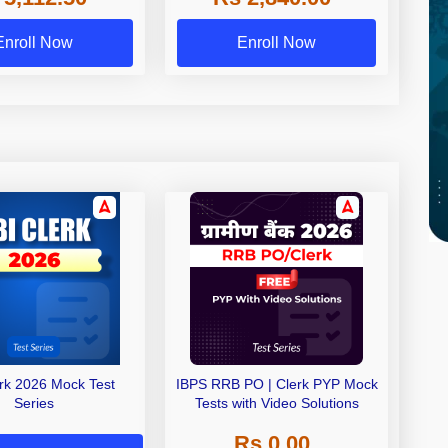
Exams
Enroll Now
Enroll Now
erk 2026 Mock Test
IBPS RRB PO | Clerk PYP Mock
Series
Tests with Video Solutions
Rs 0.00