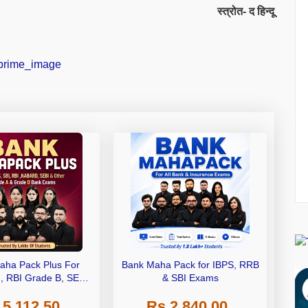
स्त्रोत- द हिन्दू
aha Pack Plus For
Bank Maha Pack for IBPS, RRB
I, RBI Grade B, SEBI
& SBI Exams
 NABARD Grade A and
 5,112.50
Rs 2,840.00
de A & Grade B Bank