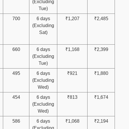
(Excluding
Tue)
700
6 days
₹1,207
₹2,485
(Excluding
Sat)
660
6 days
₹1,168
₹2,399
(Excluding
Tue)
495
6 days
₹921
₹1,880
(Excluding
Wed)
454
6 days
₹813
₹1,674
(Excluding
Wed)
586
6 days
₹1,068
₹2,194
(Excluding