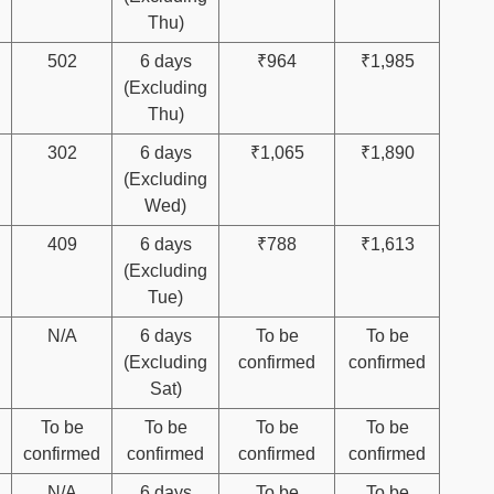
Thu)
502
6 days
₹964
₹1,985
(Excluding
Thu)
302
6 days
₹1,065
₹1,890
(Excluding
Wed)
409
6 days
₹788
₹1,613
(Excluding
Tue)
N/A
6 days
To be
To be
(Excluding
confirmed
confirmed
Sat)
To be
To be
To be
To be
confirmed
confirmed
confirmed
confirmed
N/A
6 days
To be
To be