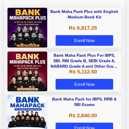
Bank Maha Pack Plus with English
Medium Book Kit
Rs 6,817.25
Enroll Now
Bank Maha Pack Plus For IBPS,
SBI, RBI Grade B, SEBI Grade A,
NABARD Grade A and Other Grade
Rs 5,112.50
A & Grade B Bank Exams
Enroll Now
Bank Maha Pack for IBPS, RRB &
SBI Exams
Rs 2,840.00
Enroll Now