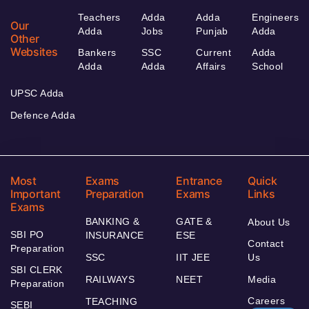
Teachers
Adda
Adda
Engineers
Our
Adda
Jobs
Punjab
Adda
Other
Websites
Bankers
SSC
Current
Adda
Adda
Adda
Affairs
School
UPSC Adda
Defence Adda
Most
Exams
Entrance
Quick
Important
Preparation
Exams
Links
Exams
BANKING &
GATE &
About Us
SBI PO
INSURANCE
ESE
Contact
Preparation
SSC
IIT JEE
Us
SBI CLERK
RAILWAYS
NEET
Media
Preparation
Careers
TEACHING
SEBI