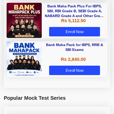
Bank Maha Pack Plus For IBPS,
SBI, RBI Grade B, SEBI Grade A,
NABARD Grade A and Other Grade
Rs 5,112.50
A & Grade B Bank Exams
Enroll Now
Bank Maha Pack for IBPS, RRB &
SBI Exams
Rs 2,840.00
Enroll Now
Popular Mock Test Series