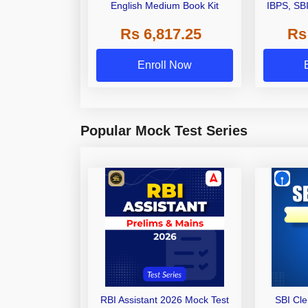
English Medium Book Kit
IBPS, SB
Grade A,
Rs 6,817.25
Rs
Other Gra
Enroll Now
Popular Mock Test Series
RBI Assistant 2026 Mock Test
SBI Cl