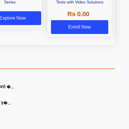
Series
Tests with Video Solutions
Rs 0.00
Explore Now
Enroll Now
बसे �...
ँ ह�...