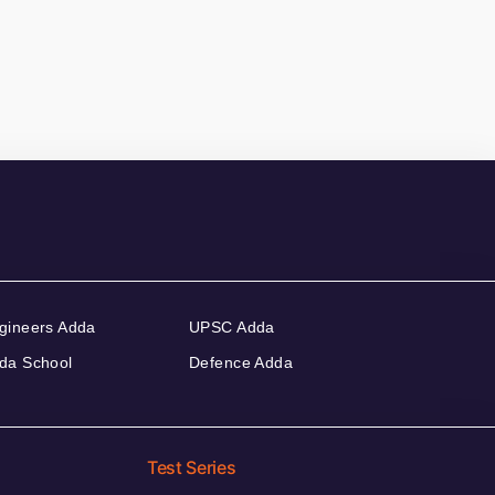
gineers Adda
UPSC Adda
da School
Defence Adda
Test Series