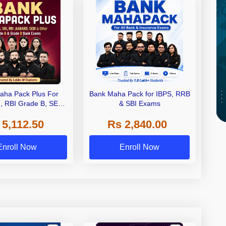
aha Pack Plus For
Bank Maha Pack for IBPS, RRB
I, RBI Grade B, SEBI
& SBI Exams
 NABARD Grade A and
 5,112.50
Rs 2,840.00
de A & Grade B Bank
Exams
Enroll Now
Enroll Now