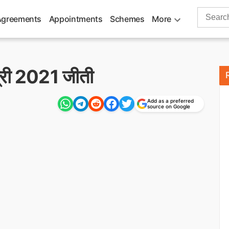
Search
Agreements
Appointments
Schemes
More
for:
 प्री 2021 जीती
Add as a preferred
source on Google