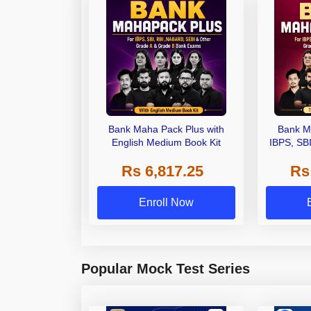
Bank Maha Pack Plus with
Bank M
English Medium Book Kit
IBPS, SB
Grade A,
Rs 6,817.25
Rs
Other Gra
Enroll Now
Popular Mock Test Series