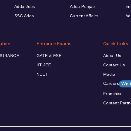
Adda Jobs
Adda Punjab
En
SSC Adda
Current Affairs
Ad
ation
Entrance Exams
Quick Links
NSURANCE
GATE & ESE
About Us
IIT JEE
Contact Us
NEET
Media
Careers
We 
Franchise
Content Partn