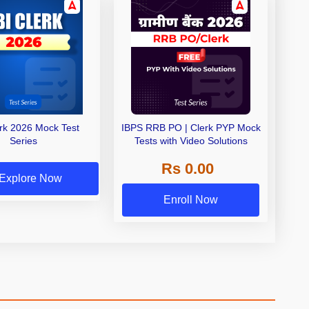
erk 2026 Mock Test
IBPS RRB PO | Clerk PYP Mock
Series
Tests with Video Solutions
Rs 0.00
Explore Now
Enroll Now