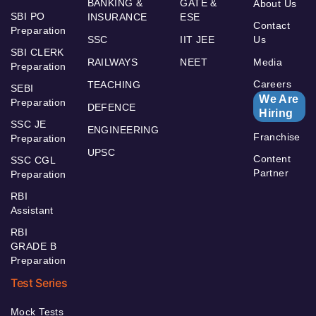
BANKING &
GATE &
About Us
SBI PO
INSURANCE
ESE
Contact
Preparation
SSC
IIT JEE
Us
SBI CLERK
RAILWAYS
NEET
Media
Preparation
Careers
TEACHING
SEBI
We Are
Preparation
DEFENCE
Hiring
SSC JE
ENGINEERING
Franchise
Preparation
UPSC
Content
SSC CGL
Partner
Preparation
RBI
Assistant
RBI
GRADE B
Preparation
Test Series
Mock Tests