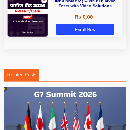
IBPS RRB PO | Clerk PYP Mock
Tests with Video Solutions
Rs 0.00
Enroll Now
Related Posts