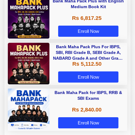
Bank Maha Pack Plus with English
Medium Book Kit
Rs 6,817.25
Enroll Now
Bank Maha Pack Plus For IBPS,
SBI, RBI Grade B, SEBI Grade A,
NABARD Grade A and Other Grade
Rs 5,112.50
A & Grade B Bank Exams
Enroll Now
Bank Maha Pack for IBPS, RRB &
SBI Exams
Rs 2,840.00
Enroll Now