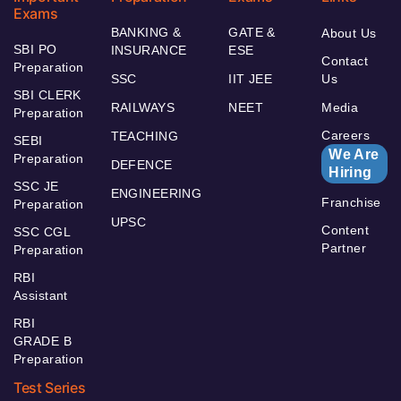
Exams
BANKING &
GATE &
About Us
SBI PO
INSURANCE
ESE
Contact
Preparation
SSC
IIT JEE
Us
SBI CLERK
RAILWAYS
NEET
Media
Preparation
Careers
TEACHING
SEBI
We Are
Preparation
DEFENCE
Hiring
SSC JE
ENGINEERING
Franchise
Preparation
UPSC
Content
SSC CGL
Partner
Preparation
RBI
Assistant
RBI
GRADE B
Preparation
Test Series