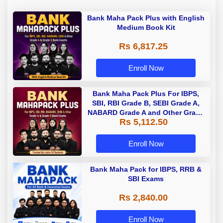
Bank Maha Pack Plus with English
Medium Book Kit
Rs 6,817.25
Enroll Now
Bank Maha Pack Plus For IBPS,
SBI, RBI Grade B, SEBI Grade A,
NABARD Grade A and Other Grade
Rs 5,112.50
A & Grade B Bank Exams
Enroll Now
Bank Maha Pack for IBPS, RRB &
SBI Exams
Rs 2,840.00
Enroll Now