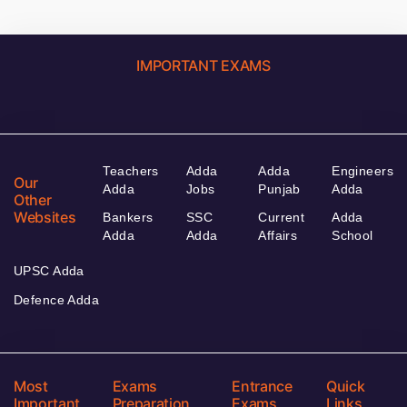
IMPORTANT EXAMS
Teachers
Adda
Adda
Engineers
Our
Adda
Jobs
Punjab
Adda
Other
Websites
Bankers
SSC
Current
Adda
Adda
Adda
Affairs
School
UPSC Adda
Defence Adda
Most
Exams
Entrance
Quick
Important
Preparation
Exams
Links