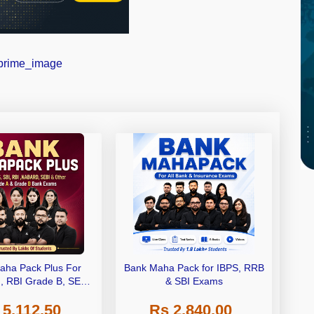
aha Pack Plus For
Bank Maha Pack for IBPS, RRB
I, RBI Grade B, SEBI
& SBI Exams
 NABARD Grade A and
 5,112.50
Rs 2,840.00
de A & Grade B Bank