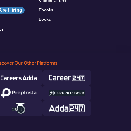
Videos Course
Are Hiring
Ebooks
Books
er
scover Our Other Platforms