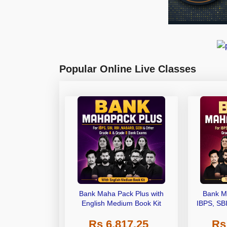
Popular Online Live Classes
Bank Maha Pack Plus with
Bank M
English Medium Book Kit
IBPS, SB
Grade A,
Rs 6,817.25
Rs
Other Gra