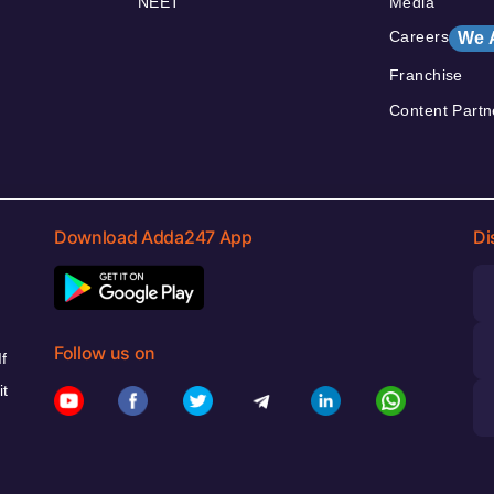
NEET
Media
Careers
We 
Franchise
Content Partn
Download Adda247 App
Di
Follow us on
f
it