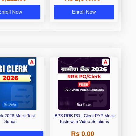
Exams
Enroll Now
Enroll Now
erk 2026 Mock Test
IBPS RRB PO | Clerk PYP Mock
Series
Tests with Video Solutions
Rs 0.00