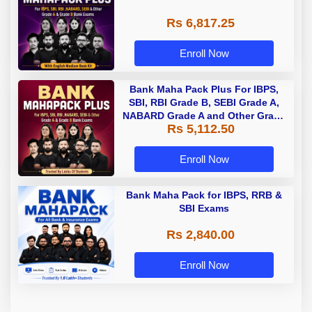
Rs 6,817.25
Enroll Now
Bank Maha Pack Plus For IBPS,
SBI, RBI Grade B, SEBI Grade A,
NABARD Grade A and Other Grade
Rs 5,112.50
A & Grade B Bank Exams
Enroll Now
Bank Maha Pack for IBPS, RRB &
SBI Exams
Rs 2,840.00
Enroll Now