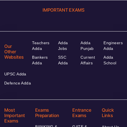
IMPORTANT EXAMS
Teachers
Adda
Adda
Engineers
Our
Adda
Jobs
Punjab
Adda
Other
Websites
Bankers
SSC
Current
Adda
Adda
Adda
Affairs
School
UPSC Adda
Defence Adda
Most
Exams
Entrance
Quick
Important
Preparation
Exams
Links
Exams
BANKING &
GATE &
About Us