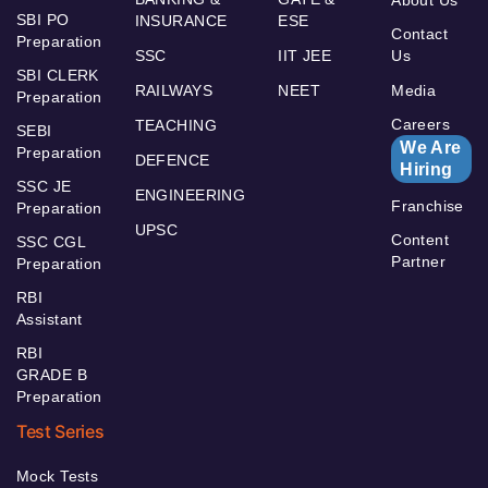
SBI PO
INSURANCE
ESE
Contact
Preparation
SSC
IIT JEE
Us
SBI CLERK
RAILWAYS
NEET
Media
Preparation
Careers
TEACHING
SEBI
We Are
Preparation
DEFENCE
Hiring
SSC JE
ENGINEERING
Franchise
Preparation
UPSC
Content
SSC CGL
Partner
Preparation
RBI
Assistant
RBI
GRADE B
Preparation
Test Series
Mock Tests