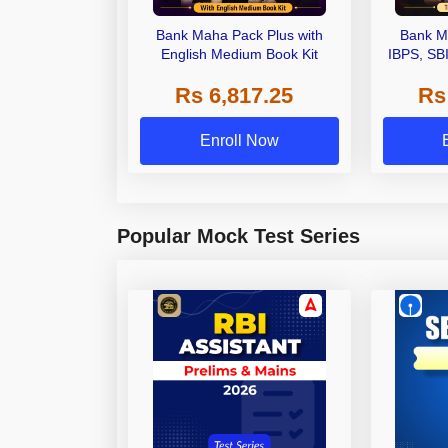
Bank Maha Pack Plus with
Bank M
English Medium Book Kit
IBPS, SB
Grade A,
Rs 6,817.25
Rs
Other Gra
Enroll Now
Popular Mock Test Series