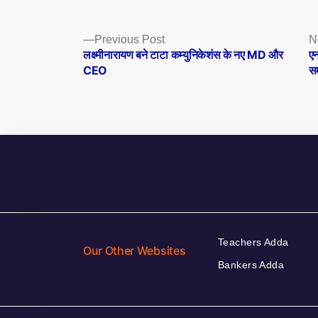
Posts
Previous
Previous Post
N
post:
लक्ष्मीनारायण बने टाटा कम्युनिकेशंस के नए MD और
एन
navigation
CEO
स
Teachers Adda
Our Other Websites
Bankers Adda