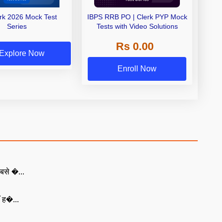
erk 2026 Mock Test
IBPS RRB PO | Clerk PYP Mock
Series
Tests with Video Solutions
Rs 0.00
Explore Now
Enroll Now
बसे �...
ँ ह�...