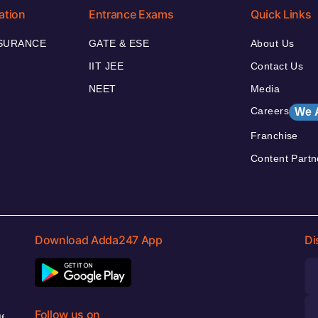
ation
Entrance Exams
Quick Links
NSURANCE
GATE & ESE
About Us
IIT JEE
Contact Us
NEET
Media
Careers
We 
Franchise
Content Partn
Download Adda247 App
Di
Follow us on