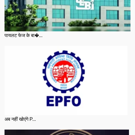
पायलट फेज के बा�...
अब नहीं खोएंगे P...