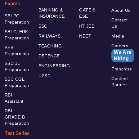
Exams
BANKING &
GATE &
About Us
SBI PO
INSURANCE
ESE
Contact
Preparation
SSC
IIT JEE
Us
SBI CLERK
RAILWAYS
NEET
Media
Preparation
Careers
TEACHING
SEBI
We Are
Preparation
DEFENCE
Hiring
SSC JE
ENGINEERING
Franchise
Preparation
UPSC
Content
SSC CGL
Partner
Preparation
RBI
Assistant
RBI
GRADE B
Preparation
Test Series