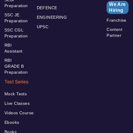
We Are
Preparation
DEFENCE
Hiring
SSC JE
ENGINEERING
Franchise
Preparation
UPSC
Content
SSC CGL
Partner
Preparation
RBI
Assistant
RBI
GRADE B
Preparation
Test Series
Mock Tests
Live Classes
Videos Course
Ebooks
Books