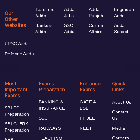
Teachers
Adda
Adda
Engineers
Our
Adda
Jobs
Punjab
Adda
Other
Websites
Bankers
SSC
Current
Adda
Adda
Adda
Affairs
School
UPSC Adda
Defence Adda
Most
Exams
Entrance
Quick
Important
Preparation
Exams
Links
Exams
BANKING &
GATE &
About Us
SBI PO
INSURANCE
ESE
Contact
Preparation
SSC
IIT JEE
Us
SBI CLERK
RAILWAYS
NEET
Media
Preparation
Careers
TEACHING
SEBI