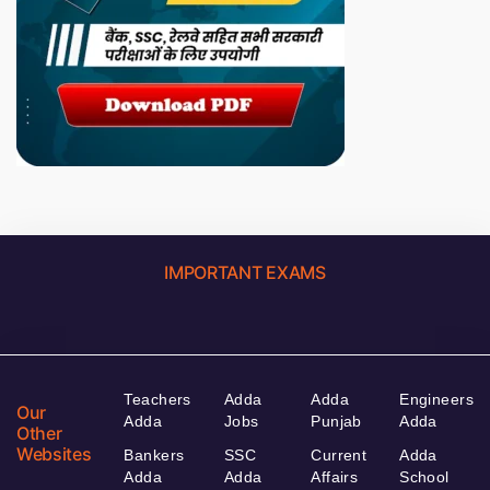
IMPORTANT EXAMS
Teachers
Adda
Adda
Engineers
Our
Adda
Jobs
Punjab
Adda
Other
Websites
Bankers
SSC
Current
Adda
Adda
Adda
Affairs
School