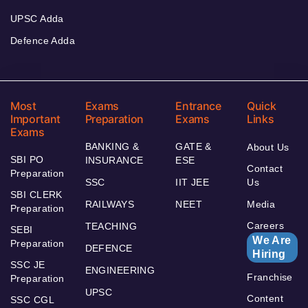
UPSC Adda
Defence Adda
Most
Exams
Entrance
Quick
Important
Preparation
Exams
Links
Exams
BANKING &
GATE &
About Us
SBI PO
INSURANCE
ESE
Contact
Preparation
SSC
IIT JEE
Us
SBI CLERK
RAILWAYS
NEET
Media
Preparation
Careers
TEACHING
SEBI
We Are
Preparation
DEFENCE
Hiring
SSC JE
ENGINEERING
Franchise
Preparation
UPSC
Content
SSC CGL