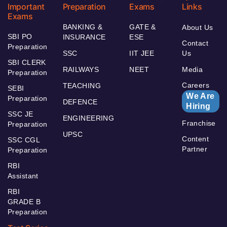
Important
Preparation
Exams
Links
Exams
BANKING &
GATE &
About Us
SBI PO
INSURANCE
ESE
Contact
Preparation
SSC
IIT JEE
Us
SBI CLERK
RAILWAYS
NEET
Media
Preparation
Careers
TEACHING
SEBI
We Are
Preparation
DEFENCE
Hiring
SSC JE
ENGINEERING
Franchise
Preparation
UPSC
Content
SSC CGL
Partner
Preparation
RBI
Assistant
RBI
GRADE B
Preparation