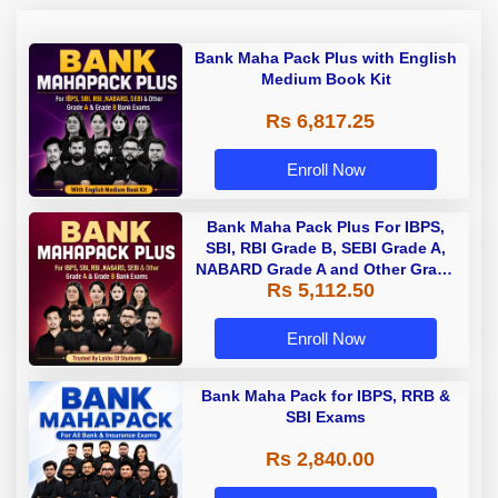
Bank Maha Pack Plus with English
Medium Book Kit
Rs 6,817.25
Enroll Now
Bank Maha Pack Plus For IBPS,
SBI, RBI Grade B, SEBI Grade A,
NABARD Grade A and Other Grade
Rs 5,112.50
A & Grade B Bank Exams
Enroll Now
Bank Maha Pack for IBPS, RRB &
SBI Exams
Rs 2,840.00