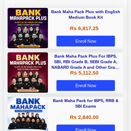
Bank Maha Pack Plus with English
Medium Book Kit
Rs 6,817.25
Enroll Now
Bank Maha Pack Plus For IBPS,
SBI, RBI Grade B, SEBI Grade A,
NABARD Grade A and Other Grade
Rs 5,112.50
A & Grade B Bank Exams
Enroll Now
Bank Maha Pack for IBPS, RRB &
SBI Exams
Rs 2,840.00
Enroll Now