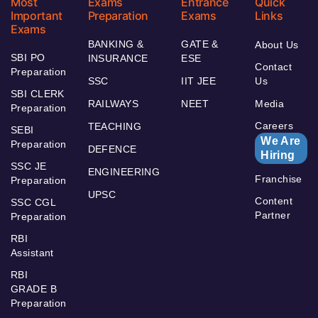
Most
Exams
Entrance
Quick
Important
Preparation
Exams
Links
Exams
BANKING &
GATE &
About Us
SBI PO
INSURANCE
ESE
Contact
Preparation
SSC
IIT JEE
Us
SBI CLERK
RAILWAYS
NEET
Media
Preparation
Careers
TEACHING
SEBI
We Are
Preparation
DEFENCE
Hiring
SSC JE
ENGINEERING
Franchise
Preparation
UPSC
Content
SSC CGL
Partner
Preparation
RBI
Assistant
RBI
GRADE B
Preparation