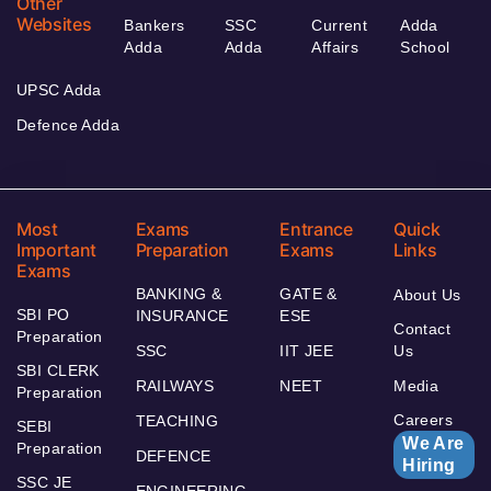
Other
Websites
Bankers
SSC
Current
Adda
Adda
Adda
Affairs
School
UPSC Adda
Defence Adda
Most
Exams
Entrance
Quick
Important
Preparation
Exams
Links
Exams
BANKING &
GATE &
About Us
SBI PO
INSURANCE
ESE
Contact
Preparation
SSC
IIT JEE
Us
SBI CLERK
RAILWAYS
NEET
Media
Preparation
Careers
TEACHING
SEBI
We Are
Preparation
DEFENCE
Hiring
SSC JE
ENGINEERING