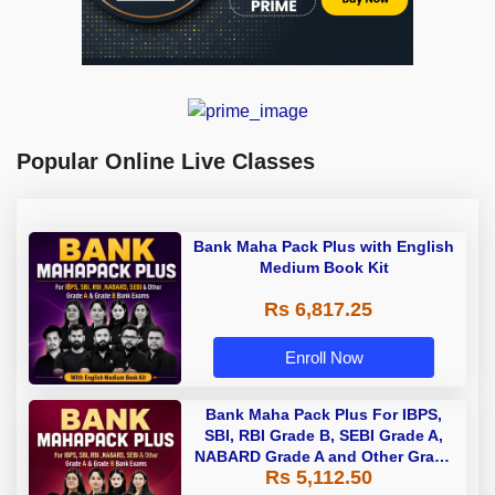
Popular Online Live Classes
Bank Maha Pack Plus with English
Medium Book Kit
Rs 6,817.25
Enroll Now
Bank Maha Pack Plus For IBPS,
SBI, RBI Grade B, SEBI Grade A,
NABARD Grade A and Other Grade
Rs 5,112.50
A & Grade B Bank Exams