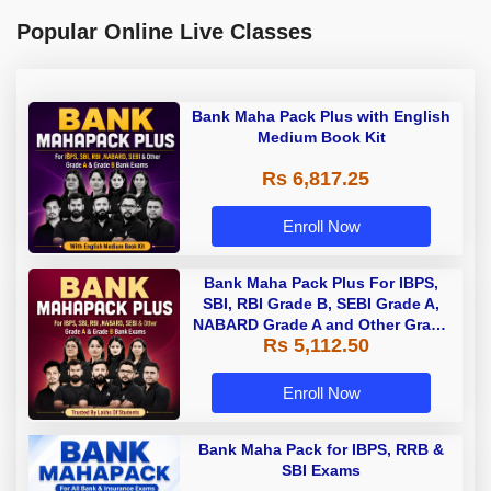
Popular Online Live Classes
Bank Maha Pack Plus with English
Medium Book Kit
Rs 6,817.25
Enroll Now
Bank Maha Pack Plus For IBPS,
SBI, RBI Grade B, SEBI Grade A,
NABARD Grade A and Other Grade
Rs 5,112.50
A & Grade B Bank Exams
Enroll Now
Bank Maha Pack for IBPS, RRB &
SBI Exams