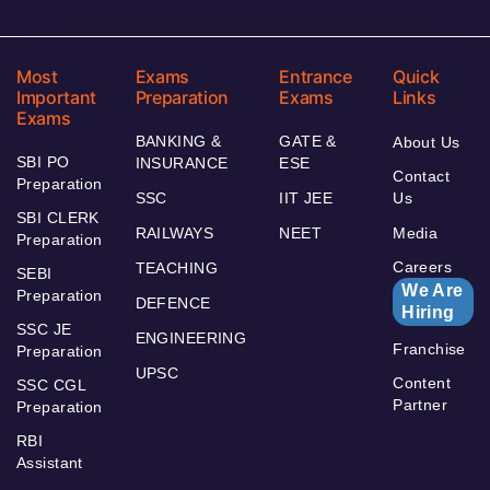
Most
Exams
Entrance
Quick
Important
Preparation
Exams
Links
Exams
BANKING &
GATE &
About Us
SBI PO
INSURANCE
ESE
Contact
Preparation
SSC
IIT JEE
Us
SBI CLERK
RAILWAYS
NEET
Media
Preparation
Careers
TEACHING
SEBI
We Are
Preparation
DEFENCE
Hiring
SSC JE
ENGINEERING
Franchise
Preparation
UPSC
Content
SSC CGL
Partner
Preparation
RBI
Assistant