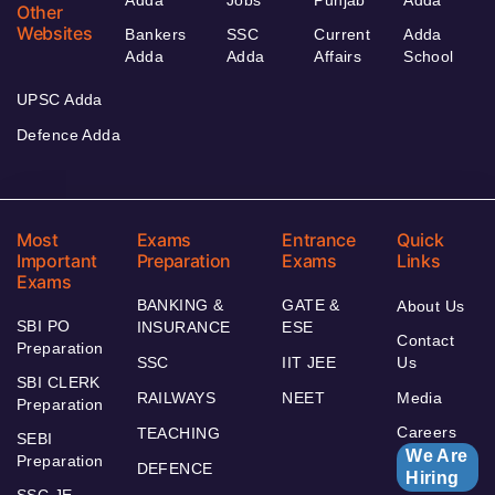
Other
Websites
Bankers
SSC
Current
Adda
Adda
Adda
Affairs
School
UPSC Adda
Defence Adda
Most
Exams
Entrance
Quick
Important
Preparation
Exams
Links
Exams
BANKING &
GATE &
About Us
SBI PO
INSURANCE
ESE
Contact
Preparation
SSC
IIT JEE
Us
SBI CLERK
RAILWAYS
NEET
Media
Preparation
Careers
TEACHING
SEBI
We Are
Preparation
DEFENCE
Hiring
SSC JE