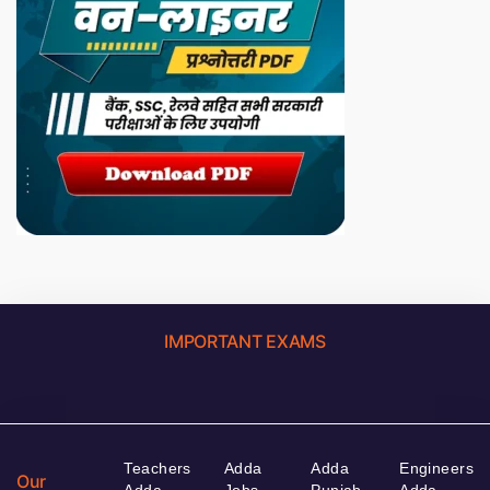
IMPORTANT EXAMS
Teachers
Adda
Adda
Engineers
Our
Adda
Jobs
Punjab
Adda