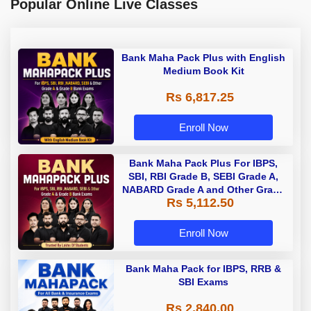
Popular Online Live Classes
Bank Maha Pack Plus with English
Medium Book Kit
Rs 6,817.25
Enroll Now
Bank Maha Pack Plus For IBPS,
SBI, RBI Grade B, SEBI Grade A,
NABARD Grade A and Other Grade
Rs 5,112.50
A & Grade B Bank Exams
Enroll Now
Bank Maha Pack for IBPS, RRB &
SBI Exams
Rs 2,840.00