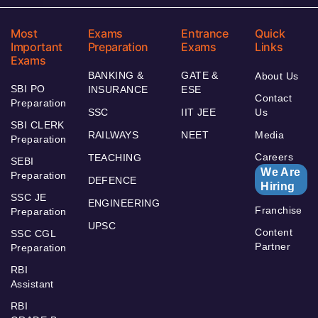
Most
Exams
Entrance
Quick
Important
Preparation
Exams
Links
Exams
BANKING &
GATE &
About Us
SBI PO
INSURANCE
ESE
Contact
Preparation
SSC
IIT JEE
Us
SBI CLERK
RAILWAYS
NEET
Media
Preparation
Careers
TEACHING
SEBI
We Are
Preparation
DEFENCE
Hiring
SSC JE
ENGINEERING
Franchise
Preparation
UPSC
Content
SSC CGL
Partner
Preparation
RBI
Assistant
RBI