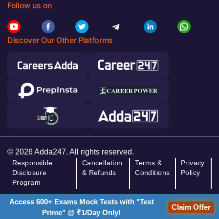
Follow us on
Discover Our Other Platforms
© 2026 Adda247. All rights reserved.
Responsible
Cancellation
Terms &
Privacy
Disclosure
& Refunds
Conditions
Policy
Program
Access 600+ Exams Mock Tests with "Test
Claim Offer
Prime" @ ₹1/Day Only!