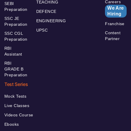
Careers
TEACHING
SEBI
We Are
Preparation
DEFENCE
Hiring
SSC JE
ENGINEERING
Franchise
Preparation
UPSC
Content
SSC CGL
Partner
Preparation
RBI
Assistant
RBI
GRADE B
Preparation
Test Series
Mock Tests
Live Classes
Videos Course
Ebooks