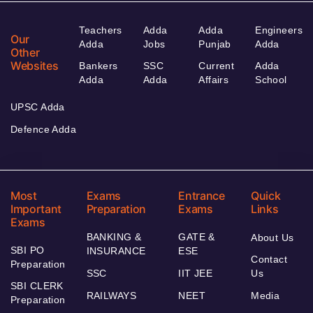
Teachers
Adda
Adda
Engineers
Our
Adda
Jobs
Punjab
Adda
Other
Websites
Bankers
SSC
Current
Adda
Adda
Adda
Affairs
School
UPSC Adda
Defence Adda
Most
Exams
Entrance
Quick
Important
Preparation
Exams
Links
Exams
BANKING &
GATE &
About Us
SBI PO
INSURANCE
ESE
Contact
Preparation
SSC
IIT JEE
Us
SBI CLERK
RAILWAYS
NEET
Media
Preparation