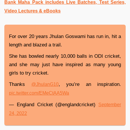
Bank Maha Pack includes Live Batches, Test Series,
Video Lectures & eBooks
For over 20 years Jhulan Goswami has run in, hit a
length and blazed a trail.
She has bowled nearly 10,000 balls in ODI cricket,
and she may just have inspired as many young
girls to try cricket.
Thanks
, you’re an inspiration.
@JhulanG10
pic.twitter.com/EMeCtAA5Wa
— England Cricket (@englandcricket)
September
24, 2022