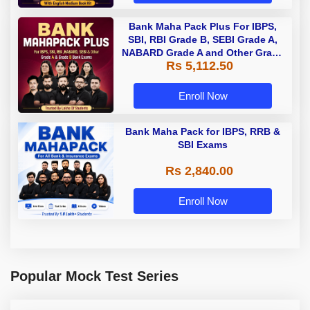
Bank Maha Pack Plus For IBPS,
SBI, RBI Grade B, SEBI Grade A,
NABARD Grade A and Other Grade
Rs 5,112.50
A & Grade B Bank Exams
Enroll Now
Bank Maha Pack for IBPS, RRB &
SBI Exams
Rs 2,840.00
Enroll Now
Popular Mock Test Series