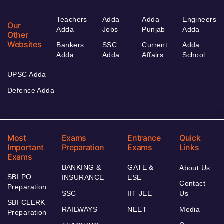
Teachers
Adda
Adda
Engineers
Our
Adda
Jobs
Punjab
Adda
Other
Websites
Bankers
SSC
Current
Adda
Adda
Adda
Affairs
School
UPSC Adda
Defence Adda
Most
Exams
Entrance
Quick
Important
Preparation
Exams
Links
Exams
BANKING &
GATE &
About Us
SBI PO
INSURANCE
ESE
Contact
Preparation
SSC
IIT JEE
Us
SBI CLERK
RAILWAYS
NEET
Media
Preparation