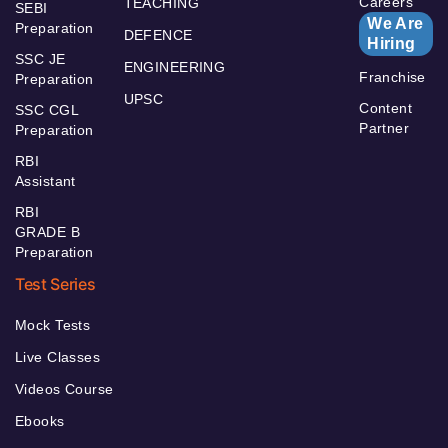
Careers
TEACHING
SEBI
We Are
Preparation
DEFENCE
Hiring
SSC JE
ENGINEERING
Franchise
Preparation
UPSC
Content
SSC CGL
Partner
Preparation
RBI
Assistant
RBI
GRADE B
Preparation
Test Series
Mock Tests
Live Classes
Videos Course
Ebooks