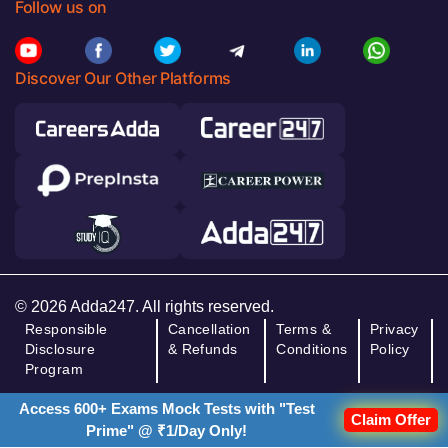
Follow us on
Discover Our Other Platforms
© 2026 Adda247. All rights reserved.
Responsible
Cancellation
Terms &
Privacy
Disclosure
& Refunds
Conditions
Policy
Program
Access 600+ Exams Mock Tests with "Test
Claim Offer
Prime" @ ₹1/Day Only!