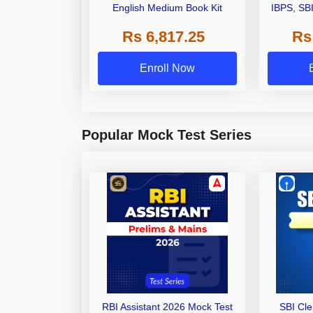
English Medium Book Kit
IBPS, SB
Grade A,
Rs 6,817.25
Rs
Other Gra
Enroll Now
Popular Mock Test Series
RBI Assistant 2026 Mock Test
SBI Cl