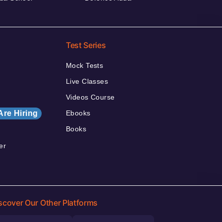
Test Series
Mock Tests
Live Classes
Videos Course
Are Hiring
Ebooks
Books
er
scover Our Other Platforms