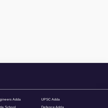
gineers Adda
UPSC Adda
da School
Defence Adda