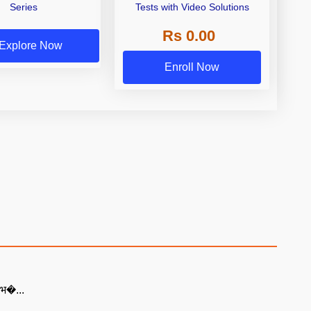
Series
Tests with Video Solutions
Rs 0.00
Explore Now
Enroll Now
ं भ�...