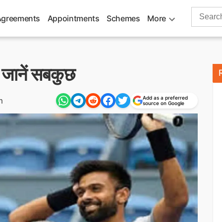
Search
Agreements
Appointments
Schemes
More
for:
जानें सबकुछ
Add as a preferred
m
source on Google