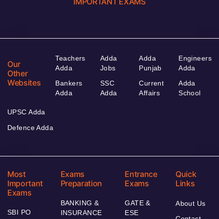
IMPORTANT EXAMS
Teachers
Adda
Adda
Engineers
Our
Adda
Jobs
Punjab
Adda
Other
Websites
Bankers
SSC
Current
Adda
Adda
Adda
Affairs
School
UPSC Adda
Defence Adda
Most
Exams
Entrance
Quick
Important
Preparation
Exams
Links
Exams
BANKING &
GATE &
About Us
SBI PO
INSURANCE
ESE
Contact