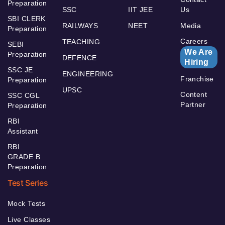
Preparation
SSC
IIT JEE
Us
SBI CLERK
RAILWAYS
NEET
Media
Preparation
Careers
TEACHING
SEBI
We Are
Preparation
DEFENCE
Hiring
SSC JE
ENGINEERING
Franchise
Preparation
UPSC
Content
SSC CGL
Partner
Preparation
RBI
Assistant
RBI
GRADE B
Preparation
Test Series
Mock Tests
Live Classes