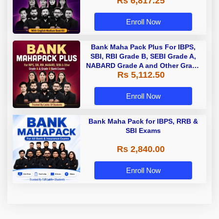
Rs 6,817.25
Enroll Now
Bank Maha Pack Plus For IBPS,
SBI, RBI Grade B, SEBI Grade A,
NABARD Grade A and Other Grade
Rs 5,112.50
A & Grade B Bank Exams
Enroll Now
Bank Maha Pack for IBPS, RRB &
SBI Exams
Rs 2,840.00
Enroll Now