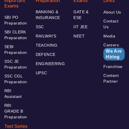
Important
Preparation
Exams
Links
Exams
BANKING &
GATE &
About Us
SBI PO
INSURANCE
ESE
Contact
Preparation
SSC
IIT JEE
Us
SBI CLERK
RAILWAYS
NEET
Media
Preparation
Careers
TEACHING
SEBI
We Are
Preparation
DEFENCE
Hiring
SSC JE
ENGINEERING
Franchise
Preparation
UPSC
Content
SSC CGL
Partner
Preparation
RBI
Assistant
RBI
GRADE B
Preparation
Test Series