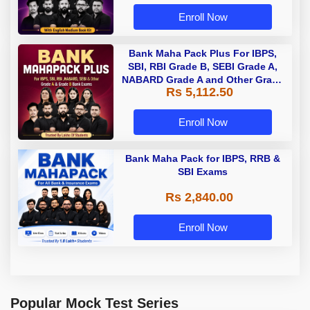
Enroll Now
Bank Maha Pack Plus For IBPS,
SBI, RBI Grade B, SEBI Grade A,
NABARD Grade A and Other Grade
Rs 5,112.50
A & Grade B Bank Exams
Enroll Now
Bank Maha Pack for IBPS, RRB &
SBI Exams
Rs 2,840.00
Enroll Now
Popular Mock Test Series