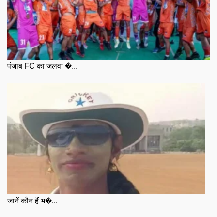
पंजाब FC का जलवा �...
जानें कौन हैं भ�...