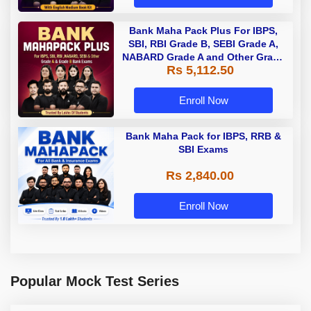
Bank Maha Pack Plus For IBPS,
SBI, RBI Grade B, SEBI Grade A,
NABARD Grade A and Other Grade
Rs 5,112.50
A & Grade B Bank Exams
Enroll Now
Bank Maha Pack for IBPS, RRB &
SBI Exams
Rs 2,840.00
Enroll Now
Popular Mock Test Series