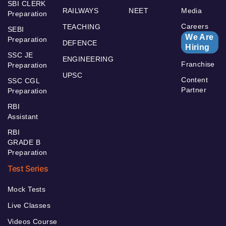
SBI CLERK
RAILWAYS
NEET
Media
Preparation
Careers
TEACHING
SEBI
We Are
Preparation
DEFENCE
Hiring
SSC JE
ENGINEERING
Franchise
Preparation
UPSC
Content
SSC CGL
Partner
Preparation
RBI
Assistant
RBI
GRADE B
Preparation
Test Series
Mock Tests
Live Classes
Videos Course