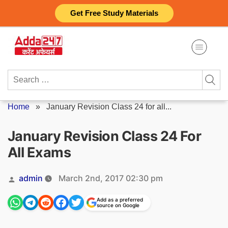
Skip
Get Free Study Materials
to
content
Search
for:
Home
»
January Revision Class 24 for all...
January Revision Class 24 For
All Exams
Posted
admin
March 2nd, 2017 02:30 pm
by
Add as a preferred
source on Google