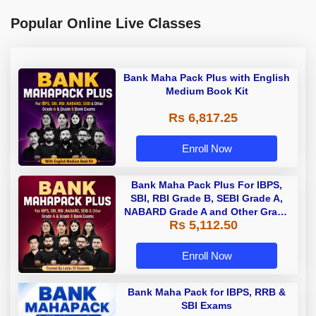
Popular Online Live Classes
Bank Maha Pack Plus with English
Medium Book Kit
Rs 6,817.25
Enroll Now
Bank Maha Pack Plus For IBPS,
SBI, RBI Grade B, SEBI Grade A,
NABARD Grade A and Other Grade
Rs 5,112.50
A & Grade B Bank Exams
Enroll Now
Bank Maha Pack for IBPS, RRB &
SBI Exams