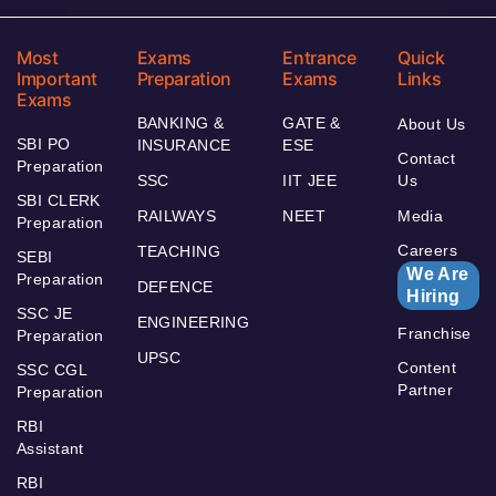
Most
Exams
Entrance
Quick
Important
Preparation
Exams
Links
Exams
BANKING &
GATE &
About Us
SBI PO
INSURANCE
ESE
Contact
Preparation
SSC
IIT JEE
Us
SBI CLERK
RAILWAYS
NEET
Media
Preparation
Careers
TEACHING
SEBI
We Are
Preparation
DEFENCE
Hiring
SSC JE
ENGINEERING
Franchise
Preparation
UPSC
Content
SSC CGL
Partner
Preparation
RBI
Assistant
RBI