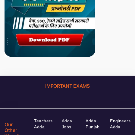
IMPORTANT EXAMS
Teachers
Adda
Adda
Engineers
Our
Adda
Jobs
Punjab
Adda
Other