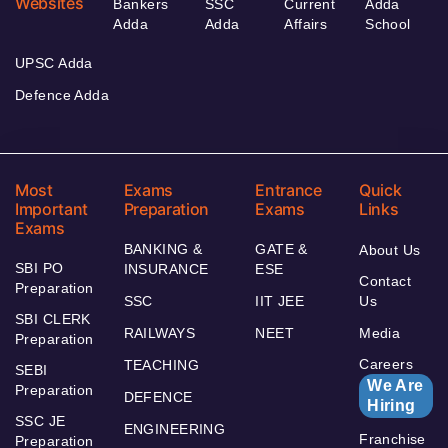
Websites
Bankers
SSC
Current
Adda
Adda
Adda
Affairs
School
UPSC Adda
Defence Adda
Most
Exams
Entrance
Quick
Important
Preparation
Exams
Links
Exams
BANKING &
GATE &
About Us
SBI PO
INSURANCE
ESE
Contact
Preparation
SSC
IIT JEE
Us
SBI CLERK
RAILWAYS
NEET
Media
Preparation
Careers
TEACHING
SEBI
We Are
Preparation
DEFENCE
Hiring
SSC JE
ENGINEERING
Franchise
Preparation