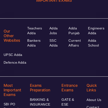
IMPORTANT EXAMS
Teachers
Adda
Adda
Engineers
Our
Adda
Jobs
Punjab
Adda
Other
Websites
Bankers
SSC
Current
Adda
Adda
Adda
Affairs
School
UPSC Adda
Defence Adda
Most
Exams
Entrance
Quick
Important
Preparation
Exams
Links
Exams
BANKING &
GATE &
About Us
SBI PO
INSURANCE
ESE
Contact