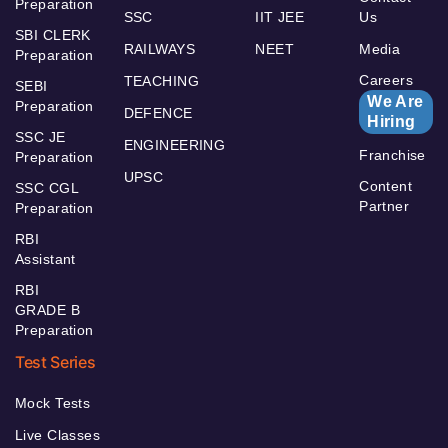
Preparation
SSC
IIT JEE
Us
SBI CLERK
RAILWAYS
NEET
Media
Preparation
Careers
TEACHING
SEBI
We Are
Preparation
DEFENCE
Hiring
SSC JE
ENGINEERING
Franchise
Preparation
UPSC
Content
SSC CGL
Partner
Preparation
RBI
Assistant
RBI
GRADE B
Preparation
Test Series
Mock Tests
Live Classes