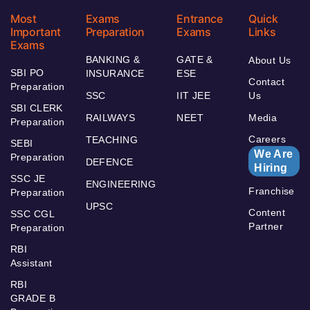
Most
Exams
Entrance
Quick
Important
Preparation
Exams
Links
Exams
BANKING &
GATE &
About Us
SBI PO
INSURANCE
ESE
Contact
Preparation
SSC
IIT JEE
Us
SBI CLERK
RAILWAYS
NEET
Media
Preparation
Careers
TEACHING
SEBI
We Are
Preparation
DEFENCE
Hiring
SSC JE
ENGINEERING
Franchise
Preparation
UPSC
Content
SSC CGL
Partner
Preparation
RBI
Assistant
RBI
GRADE B