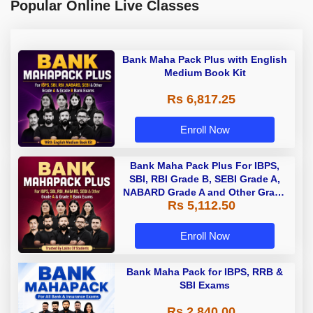
Popular Online Live Classes
Bank Maha Pack Plus with English
Medium Book Kit
Rs 6,817.25
Enroll Now
Bank Maha Pack Plus For IBPS,
SBI, RBI Grade B, SEBI Grade A,
NABARD Grade A and Other Grade
Rs 5,112.50
A & Grade B Bank Exams
Enroll Now
Bank Maha Pack for IBPS, RRB &
SBI Exams
Rs 2,840.00