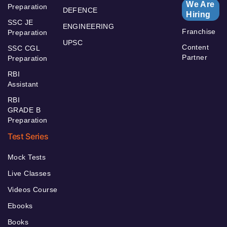
We Are
Preparation
DEFENCE
Hiring
SSC JE
ENGINEERING
Franchise
Preparation
UPSC
Content
SSC CGL
Partner
Preparation
RBI
Assistant
RBI
GRADE B
Preparation
Test Series
Mock Tests
Live Classes
Videos Course
Ebooks
Books