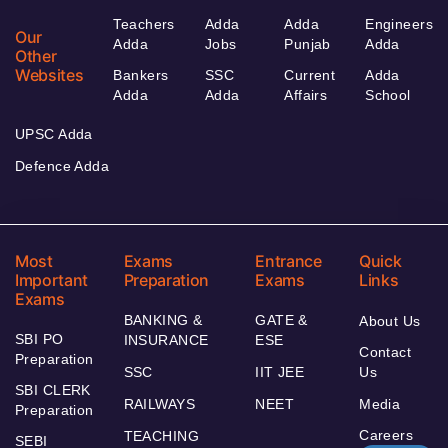
Teachers
Adda
Adda
Engineers
Our
Adda
Jobs
Punjab
Adda
Other
Websites
Bankers
SSC
Current
Adda
Adda
Adda
Affairs
School
UPSC Adda
Defence Adda
Most
Exams
Entrance
Quick
Important
Preparation
Exams
Links
Exams
BANKING &
GATE &
About Us
SBI PO
INSURANCE
ESE
Contact
Preparation
SSC
IIT JEE
Us
SBI CLERK
RAILWAYS
NEET
Media
Preparation
Careers
TEACHING
SEBI