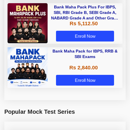
Bank Maha Pack Plus For IBPS,
SBI, RBI Grade B, SEBI Grade A,
NABARD Grade A and Other Grade
Rs 5,112.50
A & Grade B Bank Exams
Enroll Now
Bank Maha Pack for IBPS, RRB &
SBI Exams
Rs 2,840.00
Enroll Now
Popular Mock Test Series