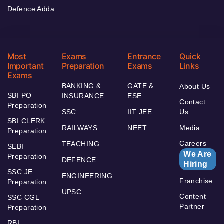
Defence Adda
Most
Exams
Entrance
Quick
Important
Preparation
Exams
Links
Exams
BANKING &
GATE &
About Us
SBI PO
INSURANCE
ESE
Contact
Preparation
SSC
IIT JEE
Us
SBI CLERK
RAILWAYS
NEET
Media
Preparation
Careers
TEACHING
SEBI
We Are
Preparation
DEFENCE
Hiring
SSC JE
ENGINEERING
Franchise
Preparation
UPSC
Content
SSC CGL
Partner
Preparation
RBI