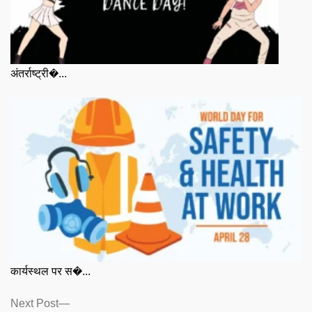
अंतर्राष्ट्री�...
कार्यस्थल पर स�...
Posts
Next
Next Post