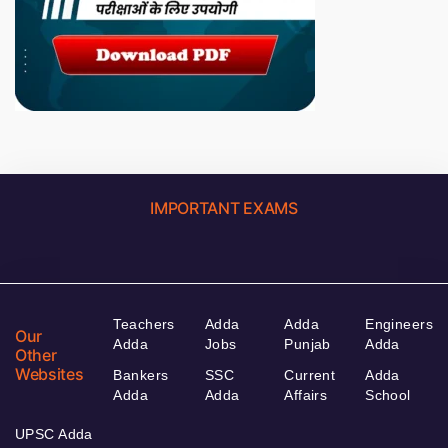
IMPORTANT EXAMS
Teachers
Adda
Adda
Engineers
Our
Adda
Jobs
Punjab
Adda
Other
Websites
Bankers
SSC
Current
Adda
Adda
Adda
Affairs
School
UPSC Adda