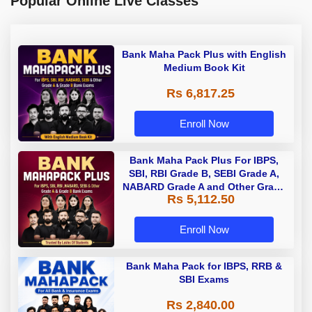
Popular Online Live Classes
Bank Maha Pack Plus with English
Medium Book Kit
Rs 6,817.25
Enroll Now
Bank Maha Pack Plus For IBPS,
SBI, RBI Grade B, SEBI Grade A,
NABARD Grade A and Other Grade
Rs 5,112.50
A & Grade B Bank Exams
Enroll Now
Bank Maha Pack for IBPS, RRB &
SBI Exams
Rs 2,840.00