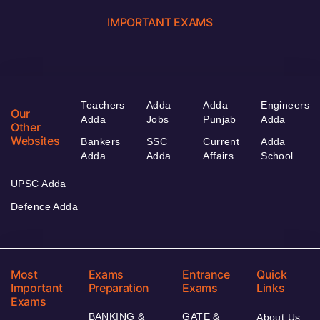
IMPORTANT EXAMS
Teachers
Adda
Adda
Engineers
Our
Adda
Jobs
Punjab
Adda
Other
Websites
Bankers
SSC
Current
Adda
Adda
Adda
Affairs
School
UPSC Adda
Defence Adda
Most
Exams
Entrance
Quick
Important
Preparation
Exams
Links
Exams
BANKING &
GATE &
About Us