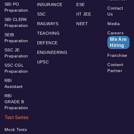
SBI PO
INSURANCE
ESE
Contact
Preparation
SSC
IIT JEE
Us
SBI CLERK
RAILWAYS
NEET
Media
Preparation
Careers
TEACHING
SEBI
We Are
Preparation
DEFENCE
Hiring
SSC JE
ENGINEERING
Franchise
Preparation
UPSC
Content
SSC CGL
Partner
Preparation
RBI
Assistant
RBI
GRADE B
Preparation
Test Series
Mock Tests