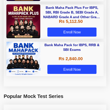
Bank Maha Pack Plus For IBPS,
SBI, RBI Grade B, SEBI Grade A,
NABARD Grade A and Other Grade
Rs 5,112.50
A & Grade B Bank Exams
Enroll Now
Bank Maha Pack for IBPS, RRB &
SBI Exams
Rs 2,840.00
Enroll Now
Popular Mock Test Series