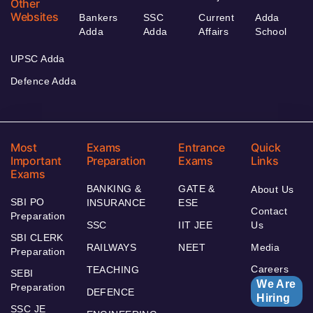
Other
Websites
Bankers
SSC
Current
Adda
Adda
Adda
Affairs
School
UPSC Adda
Defence Adda
Most
Exams
Entrance
Quick
Important
Preparation
Exams
Links
Exams
BANKING &
GATE &
About Us
SBI PO
INSURANCE
ESE
Contact
Preparation
SSC
IIT JEE
Us
SBI CLERK
RAILWAYS
NEET
Media
Preparation
Careers
TEACHING
SEBI
We Are
Preparation
DEFENCE
Hiring
SSC JE