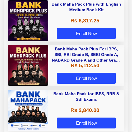
Bank Maha Pack Plus with English
Medium Book Kit
Rs 6,817.25
Enroll Now
Bank Maha Pack Plus For IBPS,
SBI, RBI Grade B, SEBI Grade A,
NABARD Grade A and Other Grade
Rs 5,112.50
A & Grade B Bank Exams
Enroll Now
Bank Maha Pack for IBPS, RRB &
SBI Exams
Rs 2,840.00
Enroll Now