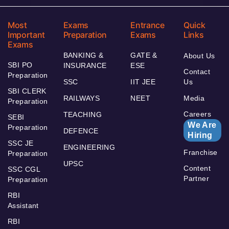
Most
Exams
Entrance
Quick
Important
Preparation
Exams
Links
Exams
BANKING &
GATE &
About Us
SBI PO
INSURANCE
ESE
Contact
Preparation
SSC
IIT JEE
Us
SBI CLERK
RAILWAYS
NEET
Media
Preparation
Careers
TEACHING
SEBI
We Are
Preparation
DEFENCE
Hiring
SSC JE
ENGINEERING
Franchise
Preparation
UPSC
Content
SSC CGL
Partner
Preparation
RBI
Assistant
RBI