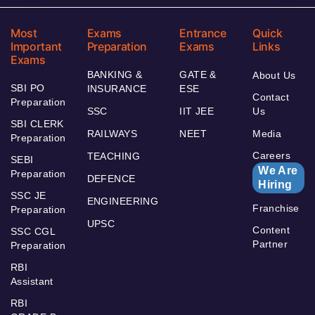
Most
Exams
Entrance
Quick
Important
Preparation
Exams
Links
Exams
BANKING &
GATE &
About Us
SBI PO
INSURANCE
ESE
Contact
Preparation
SSC
IIT JEE
Us
SBI CLERK
RAILWAYS
NEET
Media
Preparation
Careers
TEACHING
SEBI
We Are
Preparation
DEFENCE
Hiring
SSC JE
ENGINEERING
Franchise
Preparation
UPSC
Content
SSC CGL
Partner
Preparation
RBI
Assistant
RBI