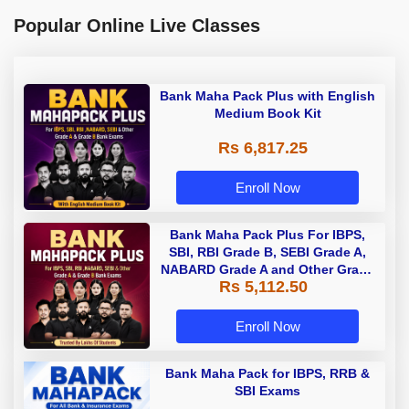
Popular Online Live Classes
Bank Maha Pack Plus with English
Medium Book Kit
Rs 6,817.25
Enroll Now
Bank Maha Pack Plus For IBPS,
SBI, RBI Grade B, SEBI Grade A,
NABARD Grade A and Other Grade
Rs 5,112.50
A & Grade B Bank Exams
Enroll Now
Bank Maha Pack for IBPS, RRB &
SBI Exams