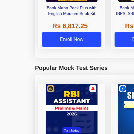
Bank Maha Pack Plus with
Bank M
English Medium Book Kit
IBPS, SB
Grade A,
Rs 6,817.25
Rs
Other Gra
Enroll Now
Popular Mock Test Series