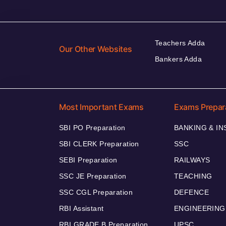
Teachers Adda
Our Other Websites
Bankers Adda
Most Important Exams
Exams Prepar
SBI PO Preparation
BANKING & I
SBI CLERK Preparation
SSC
SEBI Preparation
RAILWAYS
SSC JE Preparation
TEACHING
SSC CGL Preparation
DEFENCE
RBI Assistant
ENGINEERING
RBI GRADE B Preparation
UPSC