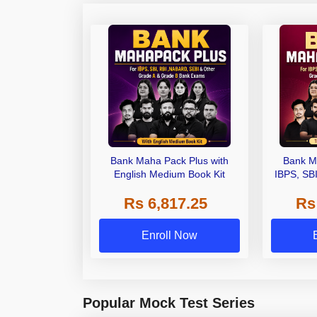
Bank Maha Pack Plus with
Bank M
English Medium Book Kit
IBPS, SB
Grade A,
Rs 6,817.25
Rs
Other Gra
Enroll Now
Popular Mock Test Series