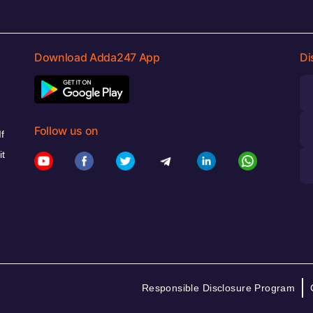
Download Adda247 App
Di
Follow us on
f
it
Responsible Disclosure Program