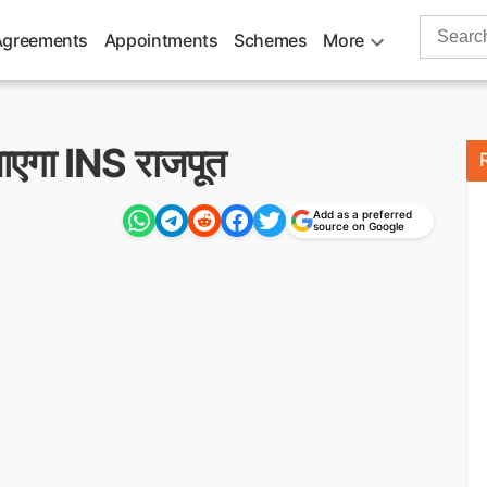
Search
Agreements
Appointments
Schemes
More
for:
जाएगा INS राजपूत
Add as a preferred
source on Google