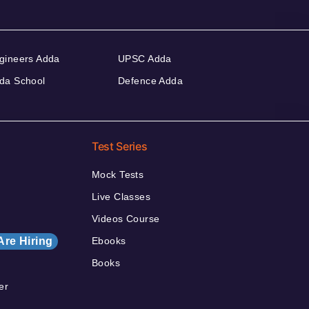
gineers Adda
UPSC Adda
da School
Defence Adda
Test Series
Mock Tests
Live Classes
Videos Course
Are Hiring
Ebooks
Books
er