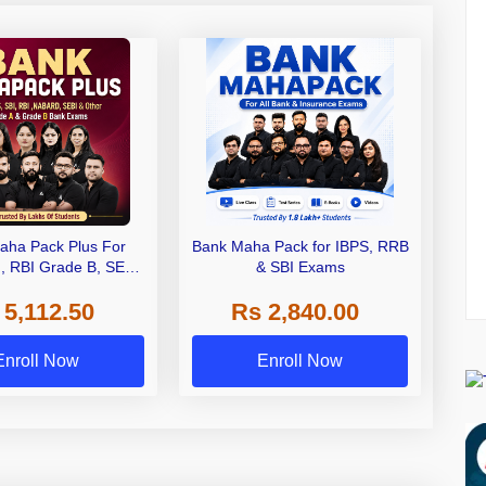
aha Pack Plus For
Bank Maha Pack for IBPS, RRB
I, RBI Grade B, SEBI
& SBI Exams
 NABARD Grade A and
 5,112.50
Rs 2,840.00
de A & Grade B Bank
Exams
Enroll Now
Enroll Now