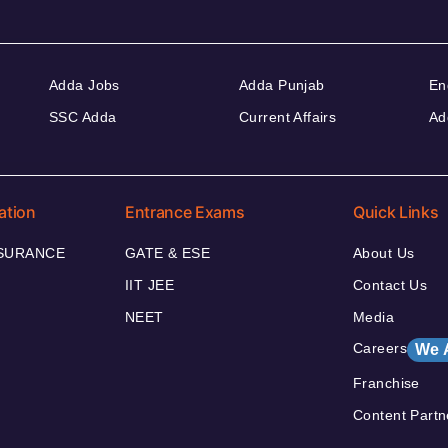
Adda Jobs
Adda Punjab
En
SSC Adda
Current Affairs
Ad
ation
Entrance Exams
Quick Links
NSURANCE
GATE & ESE
About Us
IIT JEE
Contact Us
NEET
Media
Careers
We 
Franchise
Content Partn