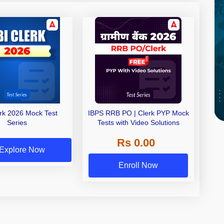
erk 2026 Mock Test
IBPS RRB PO | Clerk PYP Mock
Series
Tests with Video Solutions
Rs 0.00
Explore Now
Enroll Now