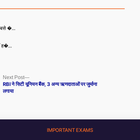
बसे �...
ँ ह�...
Next
Next Post
post:
RBI ने सिटी यूनियन बैंक, 3 अन्य ऋणदाताओं पर जुर्माना
लगाया
IMPORTANT EXAMS