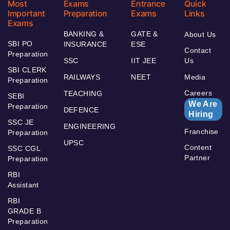
Most
Exams
Entrance
Quick
Important
Preparation
Exams
Links
Exams
BANKING &
GATE &
About Us
SBI PO
INSURANCE
ESE
Contact
Preparation
SSC
IIT JEE
Us
SBI CLERK
RAILWAYS
NEET
Media
Preparation
Careers
TEACHING
SEBI
We Are
Preparation
DEFENCE
Hiring
SSC JE
ENGINEERING
Franchise
Preparation
UPSC
Content
SSC CGL
Partner
Preparation
RBI
Assistant
RBI
GRADE B
Preparation