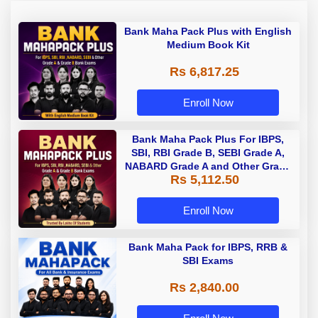
Bank Maha Pack Plus with English
Medium Book Kit
Rs 6,817.25
Enroll Now
Bank Maha Pack Plus For IBPS,
SBI, RBI Grade B, SEBI Grade A,
NABARD Grade A and Other Grade
Rs 5,112.50
A & Grade B Bank Exams
Enroll Now
Bank Maha Pack for IBPS, RRB &
SBI Exams
Rs 2,840.00