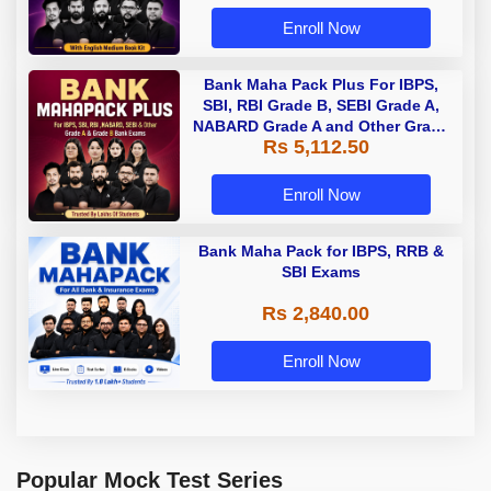
Enroll Now
Bank Maha Pack Plus For IBPS,
SBI, RBI Grade B, SEBI Grade A,
NABARD Grade A and Other Grade
Rs 5,112.50
A & Grade B Bank Exams
Enroll Now
Bank Maha Pack for IBPS, RRB &
SBI Exams
Rs 2,840.00
Enroll Now
Popular Mock Test Series