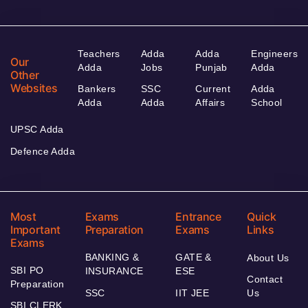
Teachers
Adda
Adda
Engineers
Our
Adda
Jobs
Punjab
Adda
Other
Websites
Bankers
SSC
Current
Adda
Adda
Adda
Affairs
School
UPSC Adda
Defence Adda
Most
Exams
Entrance
Quick
Important
Preparation
Exams
Links
Exams
BANKING &
GATE &
About Us
SBI PO
INSURANCE
ESE
Contact
Preparation
SSC
IIT JEE
Us
SBI CLERK