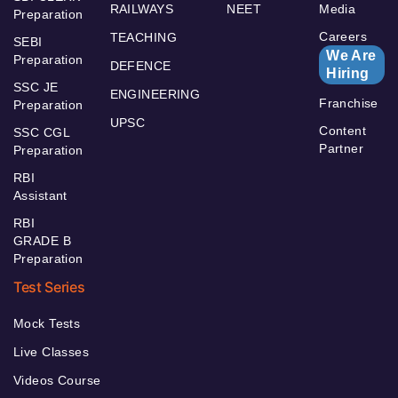
RAILWAYS
NEET
Media
Preparation
Careers
TEACHING
SEBI
We Are
Preparation
DEFENCE
Hiring
SSC JE
ENGINEERING
Franchise
Preparation
UPSC
Content
SSC CGL
Partner
Preparation
RBI
Assistant
RBI
GRADE B
Preparation
Test Series
Mock Tests
Live Classes
Videos Course