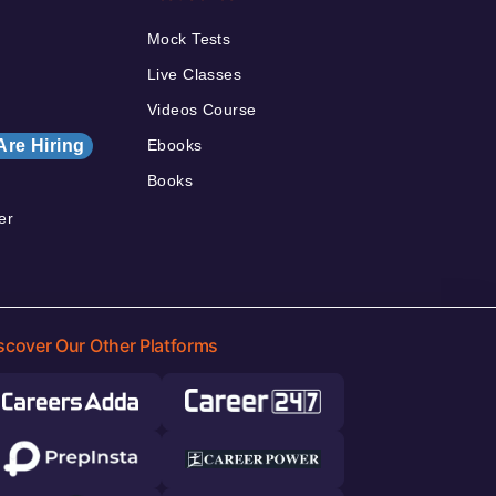
Mock Tests
Live Classes
Videos Course
Are Hiring
Ebooks
Books
er
scover Our Other Platforms