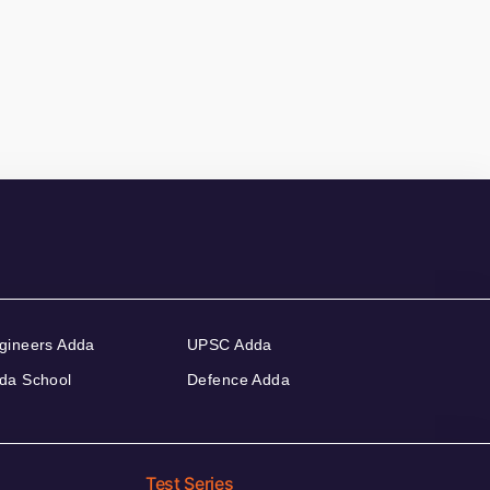
gineers Adda
UPSC Adda
da School
Defence Adda
Test Series