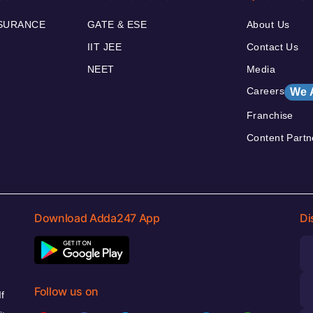
NSURANCE
GATE & ESE
About Us
IIT JEE
Contact Us
NEET
Media
Careers
We 
Franchise
Content Partn
Download Adda247 App
Di
Follow us on
f