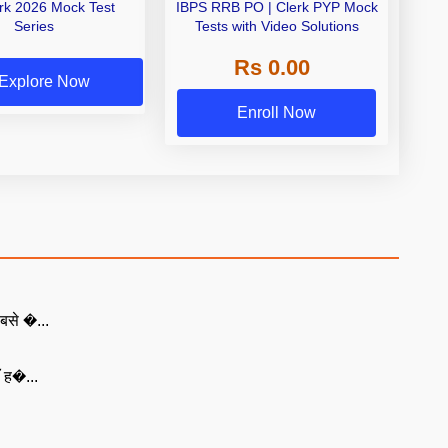
erk 2026 Mock Test
IBPS RRB PO | Clerk PYP Mock
Series
Tests with Video Solutions
Rs 0.00
Explore Now
Enroll Now
बसे �...
ँ ह�...