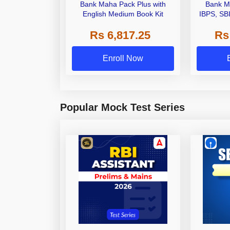
Bank Maha Pack Plus with
Bank M
English Medium Book Kit
IBPS, SB
Grade A,
Rs 6,817.25
Rs
Other Gra
Enroll Now
Popular Mock Test Series