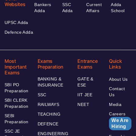
Websites
Bankers
SSC
Current
Adda
Adda
Adda
Affairs
School
UPSC Adda
Defence Adda
Most
Exams
Entrance
Quick
Important
Preparation
Exams
Links
Exams
BANKING &
GATE &
About Us
SBI PO
INSURANCE
ESE
Contact
Preparation
SSC
IIT JEE
Us
SBI CLERK
RAILWAYS
NEET
Media
Preparation
Careers
TEACHING
SEBI
We Are
Preparation
DEFENCE
Hiring
SSC JE
ENGINEERING