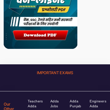
IMPORTANT EXAMS
Teachers
Adda
Adda
Engineers
Our
Adda
Jobs
Punjab
Adda
Other