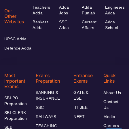
Teachers
Adda
Adda
Engineers
Our
Adda
Jobs
Punjab
Adda
Other
Websites
Bankers
SSC
Current
Adda
Adda
Adda
Affairs
School
UPSC Adda
Defence Adda
Most
Exams
Entrance
Quick
Important
Preparation
Exams
Links
Exams
BANKING &
GATE &
About Us
SBI PO
INSURANCE
ESE
Contact
Preparation
SSC
IIT JEE
Us
SBI CLERK
RAILWAYS
NEET
Media
Preparation
Careers
TEACHING
SEBI