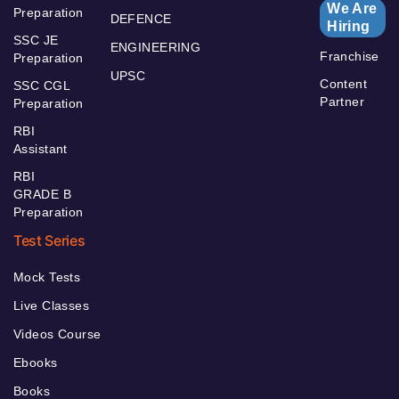
We Are
Preparation
DEFENCE
Hiring
SSC JE
ENGINEERING
Franchise
Preparation
UPSC
Content
SSC CGL
Partner
Preparation
RBI
Assistant
RBI
GRADE B
Preparation
Test Series
Mock Tests
Live Classes
Videos Course
Ebooks
Books