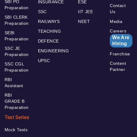
SBI PO
INSURANCE
ESE
Contact
Preparation
SSC
IIT JEE
Us
SBI CLERK
RAILWAYS
NEET
Media
Preparation
Careers
TEACHING
SEBI
We Are
Preparation
DEFENCE
Hiring
SSC JE
ENGINEERING
Franchise
Preparation
UPSC
Content
SSC CGL
Partner
Preparation
RBI
Assistant
RBI
GRADE B
Preparation
Test Series
Mock Tests