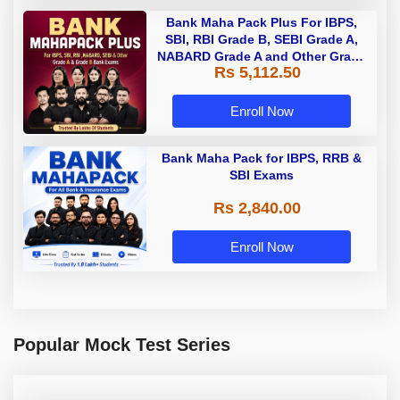
Bank Maha Pack Plus For IBPS,
SBI, RBI Grade B, SEBI Grade A,
NABARD Grade A and Other Grade
Rs 5,112.50
A & Grade B Bank Exams
Enroll Now
Bank Maha Pack for IBPS, RRB &
SBI Exams
Rs 2,840.00
Enroll Now
Popular Mock Test Series