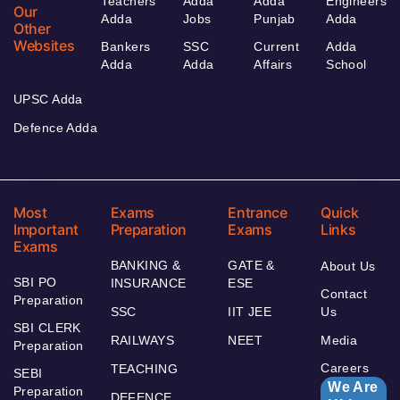
Teachers
Adda
Adda
Engineers
Our
Adda
Jobs
Punjab
Adda
Other
Websites
Bankers
SSC
Current
Adda
Adda
Adda
Affairs
School
UPSC Adda
Defence Adda
Most
Exams
Entrance
Quick
Important
Preparation
Exams
Links
Exams
BANKING &
GATE &
About Us
SBI PO
INSURANCE
ESE
Contact
Preparation
SSC
IIT JEE
Us
SBI CLERK
RAILWAYS
NEET
Media
Preparation
Careers
TEACHING
SEBI
We Are
Preparation
DEFENCE