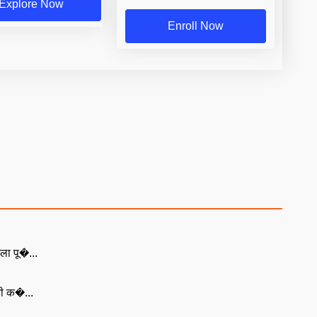
Explore Now
Enroll Now
ला पू�...
री क�...