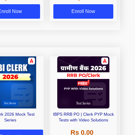
Exams
Enroll Now
Enroll Now
erk 2026 Mock Test
IBPS RRB PO | Clerk PYP Mock
Series
Tests with Video Solutions
Rs 0.00