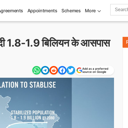
Search
Agreements
Appointments
Schemes
More
for:
ी 1.8-1.9 बिलियन के आसपास
Add as a preferred
source on Google