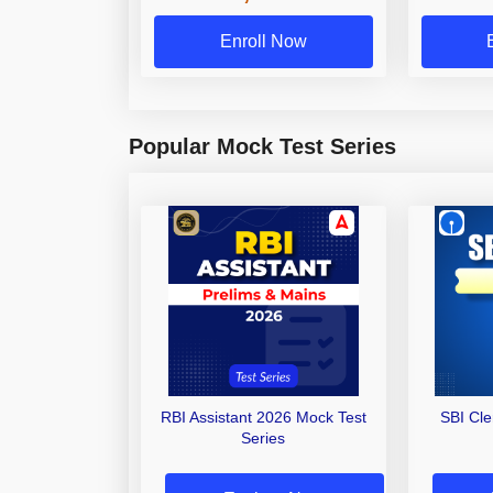
Enroll Now
Popular Mock Test Series
RBI Assistant 2026 Mock Test
SBI Cl
Series